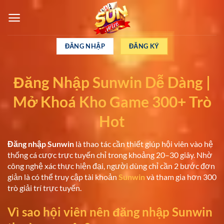
Bỏ
qua
nội
dung
ĐĂNG NHẬP
ĐĂNG KÝ
Đăng Nhập Sunwin Dễ Dàng |
Mở Khoá Kho Game 300+ Trò
Hot
Đăng nhập Sunwin
là thao tác cần thiết giúp hội viên vào hệ
thống cá cược trực tuyến chỉ trong khoảng 20–30 giây. Nhờ
công nghệ xác thực hiện đại, người dùng chỉ cần 2 bước đơn
giản là có thể truy cập tài khoản
Sunwin
và tham gia hơn 300
trò giải trí trực tuyến.
Vì sao hội viên nên đăng nhập Sunwin