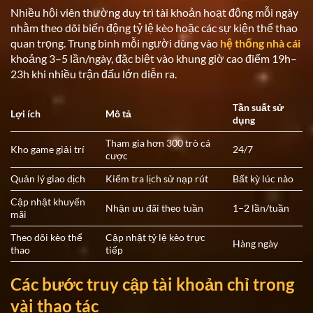
Nhiều hội viên thường duy trì tài khoản hoạt động mỗi ngày
nhằm theo dõi biến động tỷ lệ kèo hoặc các sự kiện thể thao
quan trọng. Trung bình mỗi người dùng vào
hệ thống nhà cái
khoảng 3–5 lần/ngày, đặc biệt vào khung giờ cao điểm 19h–
23h khi nhiều trận đấu lớn diễn ra.
Tần suất sử
Lợi ích
Mô tả
dụng
Tham gia hơn 300 trò cá
Kho game giải trí
24/7
cược
Quản lý giao dịch
Kiểm tra lịch sử nạp rút
Bất kỳ lúc nào
Cập nhật khuyến
Nhận ưu đãi theo tuần
1–2 lần/tuần
mãi
Theo dõi kèo thể
Cập nhật tỷ lệ kèo trực
Hàng ngày
thao
tiếp
Các bước truy cập tài khoản chỉ trong
vài thao tác